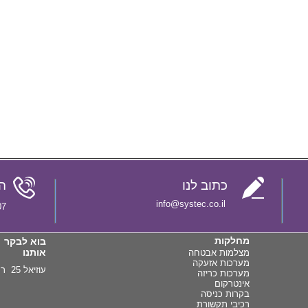
כתוב לנו
ה
info@systec.co.il
8088
מחלקות
בוא לבקר
אותנו
מצלמות אבטחה
מערכות אזעקה
עוזיאל 25 רמת גן
מערכות כריזה
אינטרקום
בקרות כניסה
רכיבי תקשורת