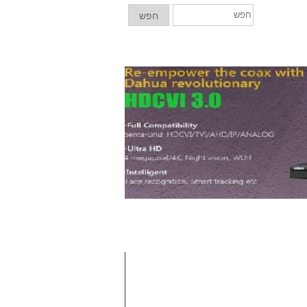
חפש
חפש