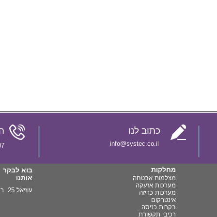
כתוב לנו
ה
info@systec.co.il
8088
מחלקות
בוא לבקר
אותנו
מצלמות אבטחה
מערכות אזעקה
עוזיאל 25 רמת גן
מערכות כריזה
אינטרקום
בקרות כניסה
רכיבי תקשורת