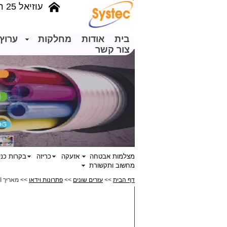
עוזיאל 25 רמת גן
בית
אודות
מחלקות
ערוץ 
צור קשר
מצלמות אבטחה
אזעקה
כריזה
בקרות כני
מחשוב ותקשורת
דף הבית
>>
עזרים שונים
>>
פתרונות וידאו
>> מאריך HDMI על גבי כבל רשת 50M