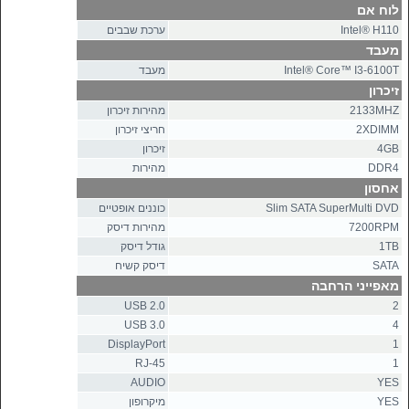
לוח אם
Intel® H110
ערכת שבבים
מעבד
Intel® Core™ I3-6100T
מעבד
זיכרון
2133MHZ
מהירות זיכרון
2XDIMM
חריצי זיכרון
4GB
זיכרון
DDR4
מהירות
אחסון
Slim SATA SuperMulti DVD
כוננים אופטיים
7200RPM
מהירות דיסק
1TB
גודל דיסק
SATA
דיסק קשיח
מאפייני הרחבה
2.0 USB
2
USB 3.0
4
DisplayPort
1
RJ-45
1
AUDIO
YES
YES
מיקרופון