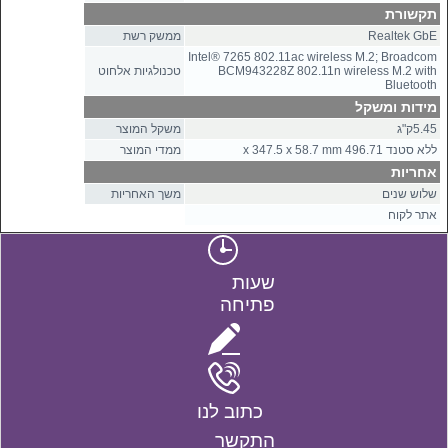
תקשורת
Realtek GbE
ממשק רשת
Intel® 7265 802.11ac wireless M.2; Broadcom
BCM943228Z 802.11n wireless M.2 with
טכנולגיות אלחוט
Bluetooth
מידות ומשקל
5.45ק"ג
משקל המוצר
ללא סטנד 496.71 x 347.5 x 58.7 mm
ממדי המוצר
אחריות
שלוש שנים
משך האחריות
אתר לקוח
שעות
פתיחה
כתוב לנו
התקשר